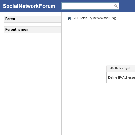
vBulletin-Systemmitteilung
Foren
Forenthemen
vBulletin-System
Deine IP-Adress