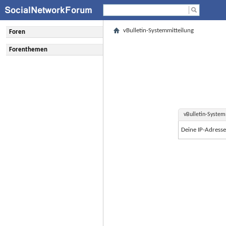
vBulletin-Systemmitteilung
Foren
Forenthemen
vBulletin-System
Deine IP-Adress