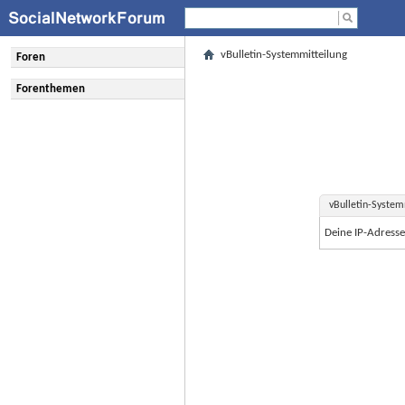
vBulletin-Systemmitteilung
Foren
Forenthemen
vBulletin-System
Deine IP-Adress