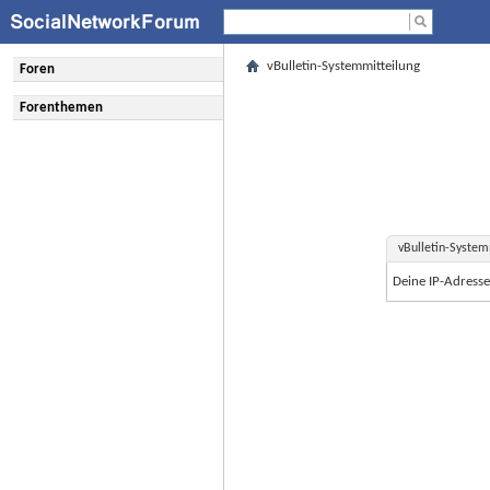
vBulletin-Systemmitteilung
Foren
Forenthemen
vBulletin-System
Deine IP-Adress