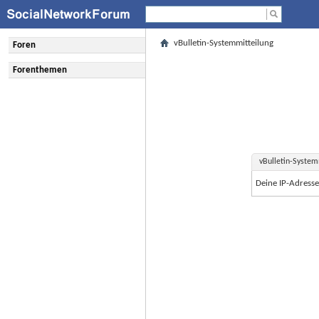
vBulletin-Systemmitteilung
Foren
Forenthemen
vBulletin-System
Deine IP-Adress