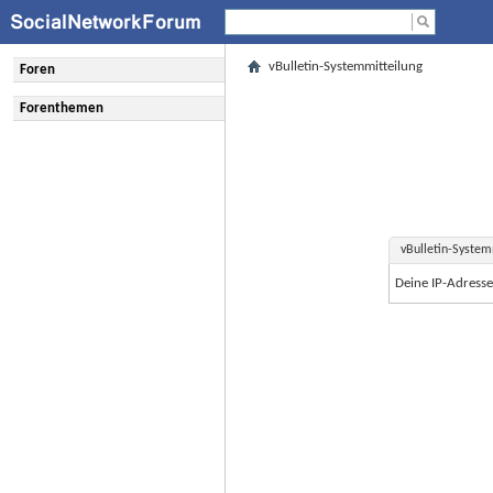
vBulletin-Systemmitteilung
Foren
Forenthemen
vBulletin-System
Deine IP-Adress