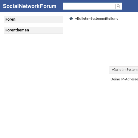
vBulletin-Systemmitteilung
Foren
Forenthemen
vBulletin-System
Deine IP-Adress