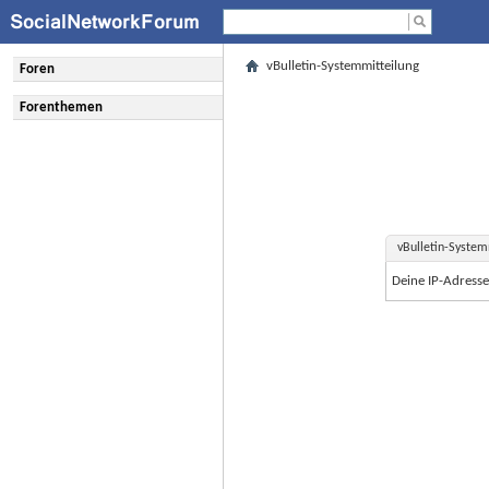
vBulletin-Systemmitteilung
Foren
Forenthemen
vBulletin-System
Deine IP-Adress