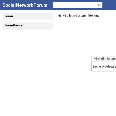
vBulletin-Systemmitteilung
Foren
Forenthemen
vBulletin-System
Deine IP-Adress