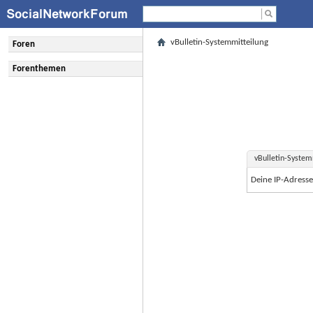
vBulletin-Systemmitteilung
Foren
Forenthemen
vBulletin-System
Deine IP-Adress