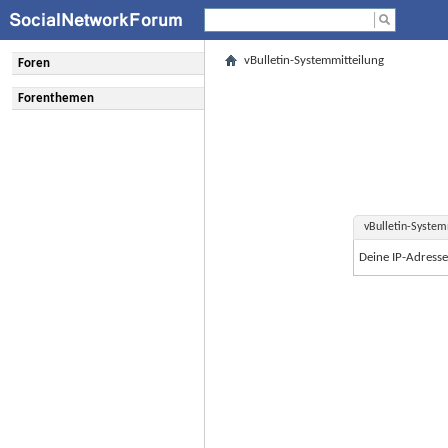
vBulletin-Systemmitteilung
Foren
Forenthemen
vBulletin-System
Deine IP-Adress