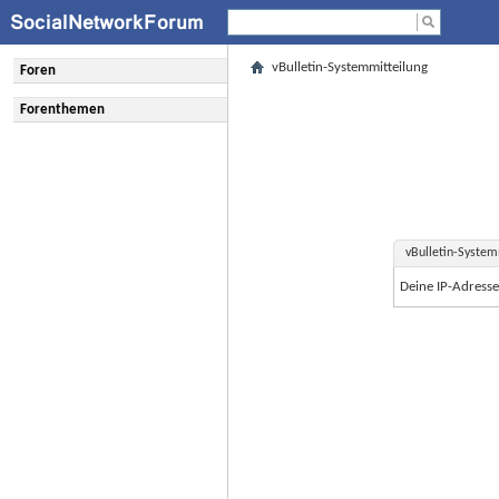
vBulletin-Systemmitteilung
Foren
Forenthemen
vBulletin-System
Deine IP-Adress