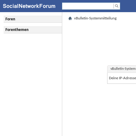
vBulletin-Systemmitteilung
Foren
Forenthemen
vBulletin-System
Deine IP-Adress