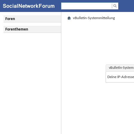
vBulletin-Systemmitteilung
Foren
Forenthemen
vBulletin-System
Deine IP-Adress