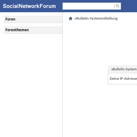
vBulletin-Systemmitteilung
Foren
Forenthemen
vBulletin-System
Deine IP-Adress