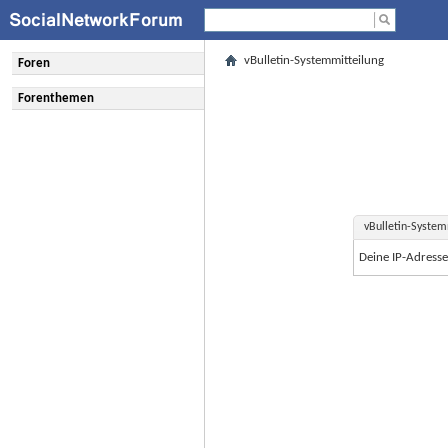
vBulletin-Systemmitteilung
Foren
Forenthemen
vBulletin-System
Deine IP-Adress