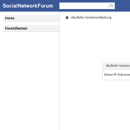
vBulletin-Systemmitteilung
Foren
Forenthemen
vBulletin-System
Deine IP-Adress