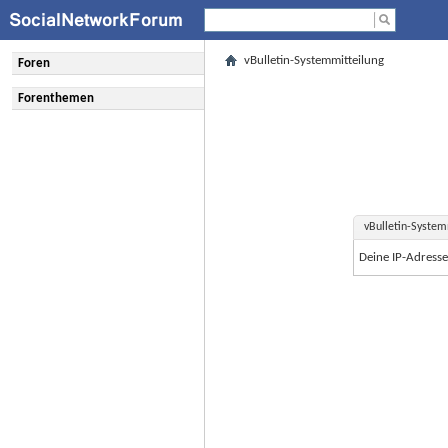
vBulletin-Systemmitteilung
Foren
Forenthemen
vBulletin-System
Deine IP-Adress