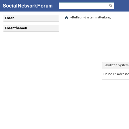
vBulletin-Systemmitteilung
Foren
Forenthemen
vBulletin-System
Deine IP-Adress