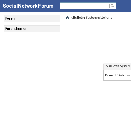
vBulletin-Systemmitteilung
Foren
Forenthemen
vBulletin-System
Deine IP-Adress